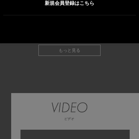
26.04.02
OWV 王舞学園／OWV ORIGINAL STAGE グッズ 2026年4月2日（木）12時00分より、事後オンライン販売決定！
新規会員登録はこちら
26.03.26
OWV LIVE TOUR 25-26 -VERSUS- グッズ 2026年3月27日（金）15時00分より、事後オンライン販売決定！
26.02.05
【重要】大雪の影響よる配送遅延について
重要
25.12.09
【重要】青森県東方沖を震源とする地震の影響による配送遅延について
重要
もっと見る