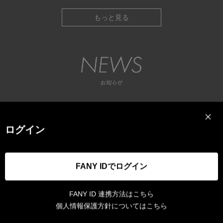
もっと見る
26.07.28
【重要】熊本県を震源とする地震の影響による配送遅延について
重要
ログイン
26.07.21
【重要】夏期休業期間の出荷についてのお知らせ
重要
26.07.16
PayPay決済エラーに関するお知らせとお詫び
重要
FANY IDでログイン
26.06.03
【重要】台風6号接近による発送・配送遅延について
重要
26.04.20
【重要】ゴールデンウィーク休暇についてのお知らせ
FANY ID 連携方法はこちら
重要
個人情報保護方針についてはこちら
26.04.05
OWV 12th single『ROCKET MODE』グッズ 2026年4月8日（水）12時00分より、オンライン販売決定！