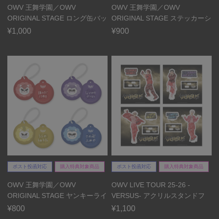
OWV 王舞学園／OWV
OWV 王舞学園／OWV
ORIGINAL STAGE ロング缶バッ
ORIGINAL STAGE ステッカーシ
ジ(ランダム...
ート
¥1,000
¥900
ポスト投函対応
購入特典対象商品
ポスト投函対応
購入特典対象商品
OWV 王舞学園／OWV
OWV LIVE TOUR 25-26 -
ORIGINAL STAGE ヤンキーライ
VERSUS- アクリルスタンドフ
オンぷにぷに...
ィギ...
¥800
¥1,100