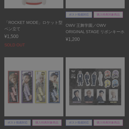
ポスト投函対応
購入特典対象商品
「ROCKET MODE」ロケット型
OWV 王舞学園／OWV
ペン立て
ORIGINAL STAGE リボンキーホ
¥1,500
ルダー
¥1,200
SOLD OUT
ポスト投函対応
購入特典対象商品
ポスト投函対応
購入特典対象商品